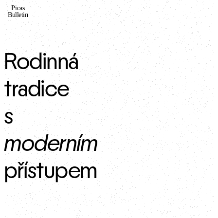
Picas
Bulletin
Rodinná 
tradice 
s 
moderním
přístupem