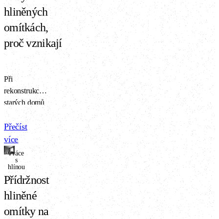
hliněných
omítkách,
proč vznikají
Při
rekonstrukcích
starých domů
se může občas
objevit
Přečíst
problém s
více
barevnou
Práce
s
nejednotností
hlínou
hliněného
Přídržnost
povrchu.
hliněné
Nejčastěji se s
tím setkáváme
omítky na