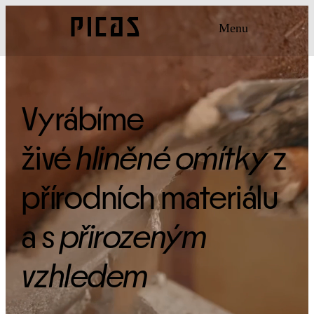
Menu
Vyrábíme 
živé 
hliněné omítky
 z 
přírodních materiálu 
a s 
přirozeným 
vzhledem