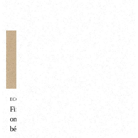
ART
Finální hliněná
omítka ART -
antik bílá
Dokonalý vzhled se
zachováním jedinečných
ECONOM
vlastností hliněných omítek.
Finální hliněná
To byl náš cíl při vytváření
omítka Econom -
série ART. Ta je určena pro
zákazníky, kteří preferují
béžová
moderní, čistou estetiku a