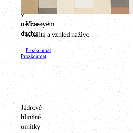
vzhled
v
nadčasovém
Vzorky
duchu
Kvalita a vzhled naživo
Prozkoumat
Prozkoumat
Jádrové
hliněné
omítky