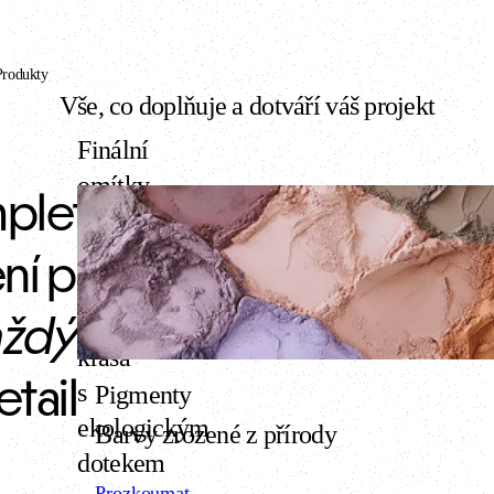
Produkty
Vše, co doplňuje a dotváří váš projekt
Finální
omítky
letní 
Econom
řešení pro 
Přirozená
aždý
krása
etail
s
Pigmenty
ekologickým
Barvy zrozené z přírody
dotekem
Prozkoumat