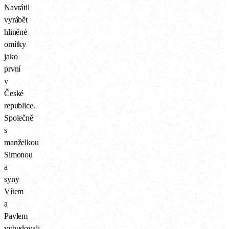
Navrátil
vyrábět
hliněné
omítky
jako
první
v
České
republice.
Společně
s
manželkou
Simonou
a
syny
Vítem
a
Pavlem
vybudovali