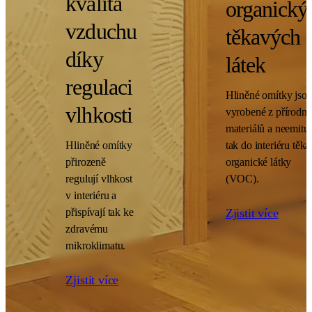
kvalita
organický
vzduchu
těkavých
díky
látek
regulaci
Hliněné omítky jso
vlhkosti
vyrobené z přírodní
materiálů a neemituj
Hliněné omítky
tak do interiéru těk
přirozeně
organické látky
regulují vlhkost
(VOC).
v interiéru a
přispívají tak ke
Zjistit více
zdravému
mikroklimatu.
Zjistit více