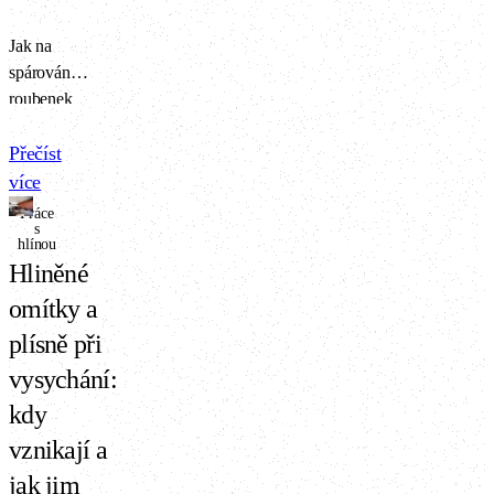
mikroorganismů
než ty z
Jak na
hloubkového
spárování
podloží. Co to
roubenek
znamená pro
hliněnou
zdravé bydlení
omítkou?
Přečíst
a proč by vás to
Přinášíme
více
mělo zajímat?
postup pro
Práce
s
interiérové
hlínou
i venkovní
Hliněné
spáry,
omítky a
doporučené
směsi,
plísně při
technické
vysychání:
zásady i
kdy
pravidla
údržby.
vznikají a
jak jim