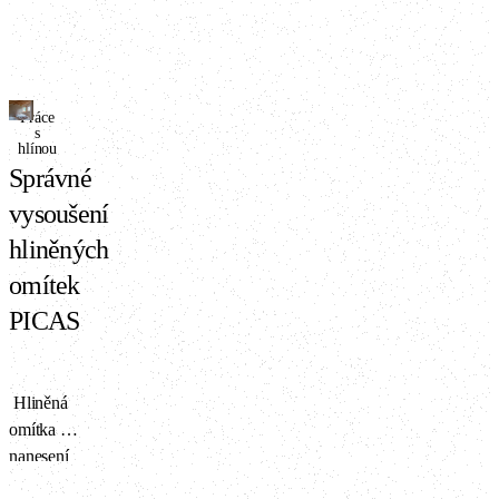
Práce
s
hlínou
Správné
vysoušení
hliněných
omítek
PICAS
Hliněná
omítka po
nanesení
na stěnu