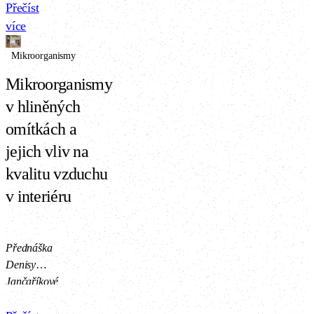
obsahuje
Přečíst
velké
více
množství
Mikroorganismy
vody. Tu
je potřeba
Mikroorganismy
z omítky
v hliněných
co nejdříve
uvolnit,
omítkách a
aby na
jejich vliv na
povrchu
kvalitu vzduchu
nevznikaly
plísně a
v interiéru
aby bylo
možné
brzy
Přednáška
pokračovat
Denisy
s dalšími
Jančaříkové
vrstvami
z
(například