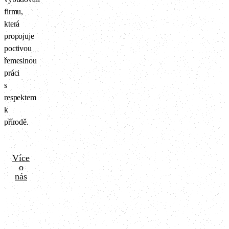
firmu,
která
propojuje
poctivou
řemeslnou
práci
s
respektem
k
přírodě.
Více
o
nás