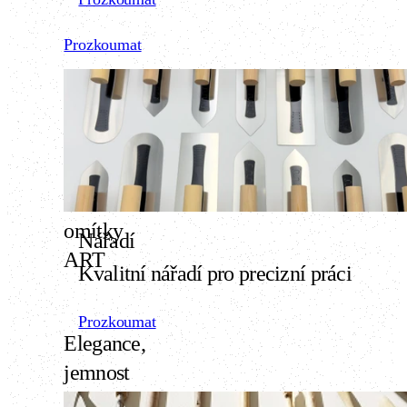
Prozkoumat
Finální
omítky
Nářadí
ART
Kvalitní nářadí pro precizní práci
Prozkoumat
Elegance,
jemnost
a