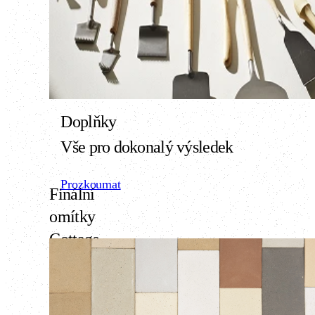
harmonie
Prozkoumat
Doplňky
Vše pro dokonalý výsledek
Prozkoumat
Finální
omítky
Cottage
Rustikální