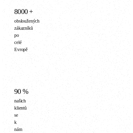
8000
+
obsloužených
zákazníků
po
celé
Evropě
90
%
našich
klientů
se
k
nám