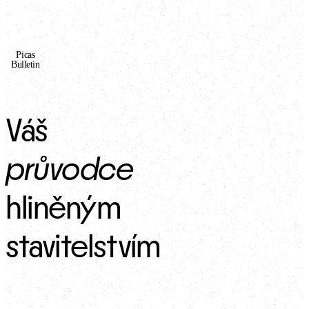
Picas
Bulletin
Váš 
průvodce
hliněným 
stavitelstvím