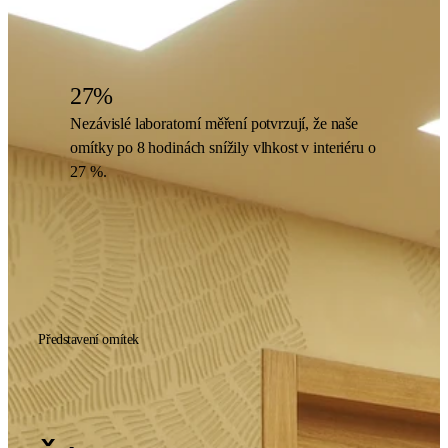
27%
Nezávislé laboratorní měření potvrzují, že naše
omítky po 8 hodinách snížily vlhkost v interiéru o
27 %.
Představení omítek