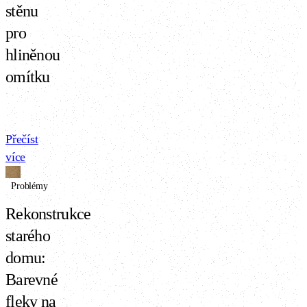
omítky riziko
stěnu
omezit.
pro
hliněnou
omítku
Přečíst
více
Problémy
Rekonstrukce
starého
domu:
Barevné
fleky na