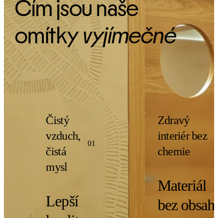
Čím jsou naše
omítky
vyjímečné
Čistý
Zdravý
vzduch,
interiér bez
01
čistá
chemie
mysl
Materiál
Lepší
bez obsah