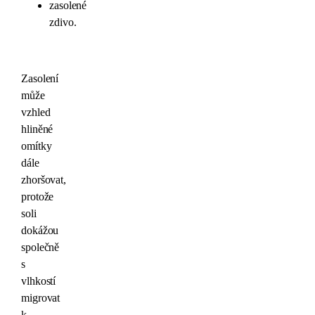
zasolené
zdivo.
Zasolení
může
vzhled
hliněné
omítky
dále
zhoršovat,
protože
soli
dokážou
společně
s
vlhkostí
migrovat
k