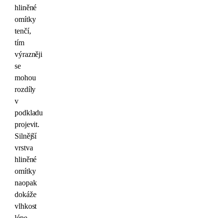
hliněné
omítky
tenčí,
tím
výrazněji
se
mohou
rozdíly
v
podkladu
projevit.
Silnější
vrstva
hliněné
omítky
naopak
dokáže
vlhkost
lépe