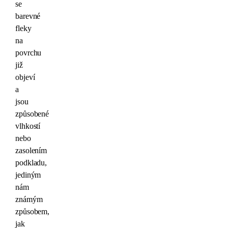
se
barevné
fleky
na
povrchu
již
objeví
a
jsou
způsobené
vlhkostí
nebo
zasolením
podkladu,
jediným
nám
známým
způsobem,
jak