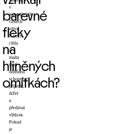
v
barevné
jednotlivých
částech
zdiva.
fleky
Kámen,
cihla
na
a
malta
hliněných
mají
odlišnou
schopnost
omítkách?
přijímat,
držet
a
předávat
vlhkost.
Pokud
je