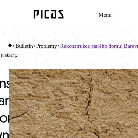
Menu
Bulletin
Problémy
Rekonstrukce starého domu: Barevn
Problémy
nstrukce
tarého
omu:
vné fleky