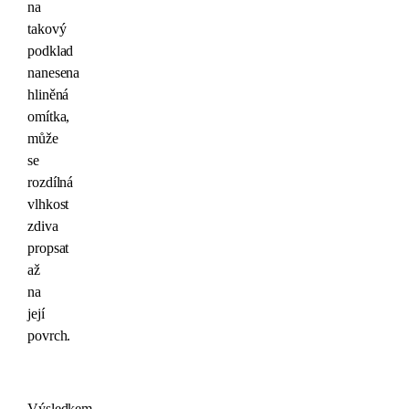
na
takový
podklad
nanesena
hliněná
omítka,
může
se
rozdílná
vlhkost
zdiva
propsat
až
na
její
povrch.
Výsledkem