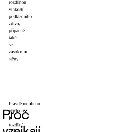
rozdílnou
vlhkostí
podkladního
zdiva,
případně
také
se
zasolením
stěny
Pravděpodobnou
příčinou
Proč
je
rozdílná
vznikají
vlhkost