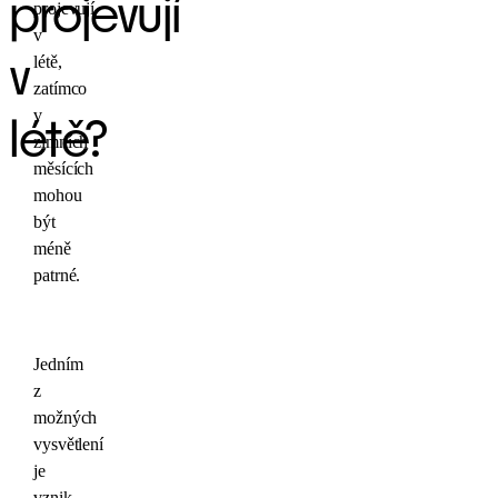
projevují
projevují
v
létě,
v
zatímco
v
létě?
zimních
měsících
mohou
být
méně
patrné.
Jedním
z
možných
vysvětlení
je
vznik