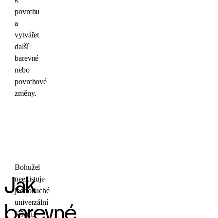
povrchu
a
vytvářet
další
barevné
nebo
povrchové
změny.
Bohužel
neexistuje
Jak
jednoduché
univerzální
barevné
řešení,