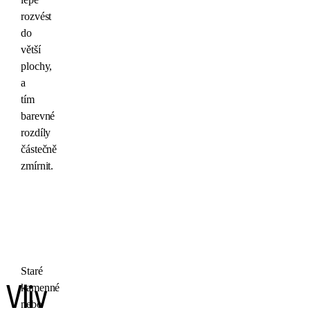
rozvést
do
větší
plochy,
a
tím
barevné
rozdíly
částečně
zmírnit.
Staré
kamenné
Vliv
nebo