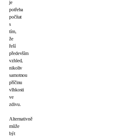
je
potřeba
počítat
s
tím,
že
řeší
především
vzhled,
nikoliv
samotnou
příčinu
vlhkosti
ve
zdivu.
Alternativně
může
být