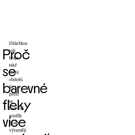
Důležitou
roli
Proč
hraje
také
se
roční
období.
barevné
V
praxi
se
fleky
barevné
rozdíly
více
často
výrazněji