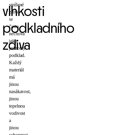
smíšené
vlhkosti
zdivo
se
podkladního
často
nechová
jako
zdiva
jednotný
podklad.
Každý
materiál
má
jinou
nasákavost,
jinou
tepelnou
vodivost
a
jinou
schopnost