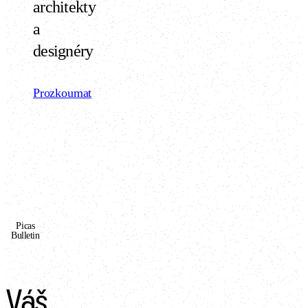
architekty
a
designéry
Prozkoumat
Picas
Bulletin
Váš 