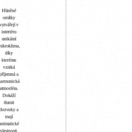
Hliněné
omítky
vytvářejí v
interiéru
unikátní
mikroklima,
díky
kterému
vzniká
příjemná a
harmonická
atmosféra.
Dokáží
tlumit
dozvuky a
mají
antistatické
vlastnosti.