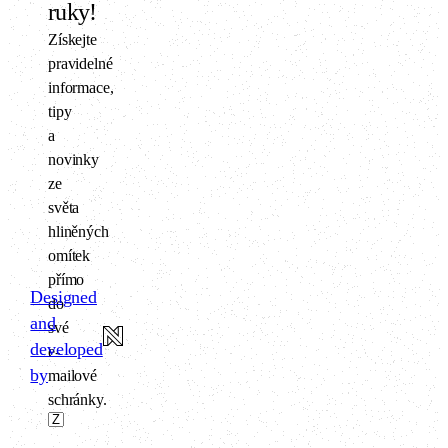
ruky!
Získejte
pravidelné
informace,
tipy
a
novinky
ze
světa
hliněných
omítek
přímo
Designed
do
and
své
developed
e-
by
mailové
schránky.