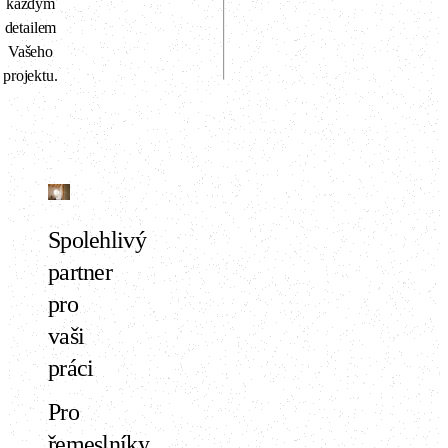
každým
detailem
Vašeho
projektu.
Spolehlivý
partner
pro
vaši
práci
Pro
řemeslníky