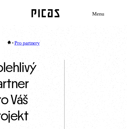
Menu
Pro partnery
lehlivý
artner
ro Váš
rojekt