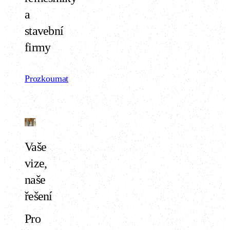
a
stavební
firmy
Prozkoumat
Vaše
vize,
naše
řešení
Pro