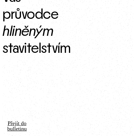
průvodce 
hliněným
stavitelstvím
Přejít do
bulletinu