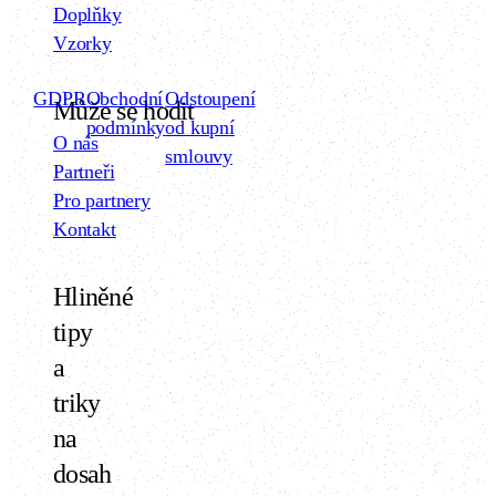
Doplňky
Vzorky
GDPR
Obchodní
Odstoupení
Může se hodit
podmínky
od kupní
O nás
smlouvy
Partneři
Pro partnery
Kontakt
Hliněné
tipy
a
triky
na
dosah