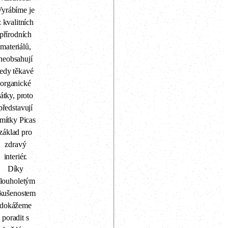
Vyrábíme je
z kvalitních
přírodních
materiálů,
neobsahují
tedy těkavé
organické
látky, proto
představují
mítky Picas
základ pro
zdravý
interiér.
Díky
louholetým
kušenostem
dokážeme
poradit s