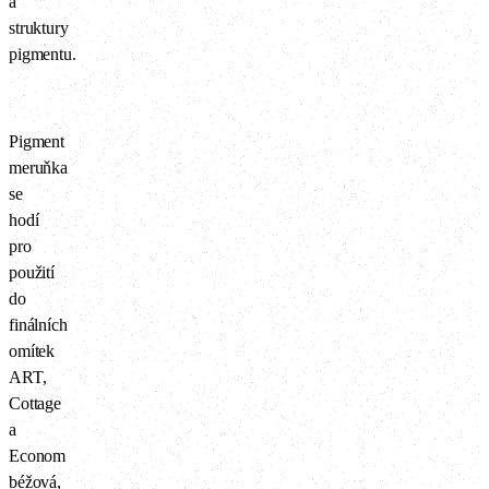
a
struktury
pigmentu.
Pigment
meruňka
se
hodí
pro
použití
do
finálních
omítek
ART,
Cottage
a
Econom
béžová,