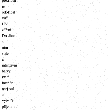
předností
je
odolnost
vůči
UV
záření.
Dosáhnete
s
ním
stálé
a
intenzivní
barvy,
která
interiér
rozjasní
a
vytvoří
příjemnou