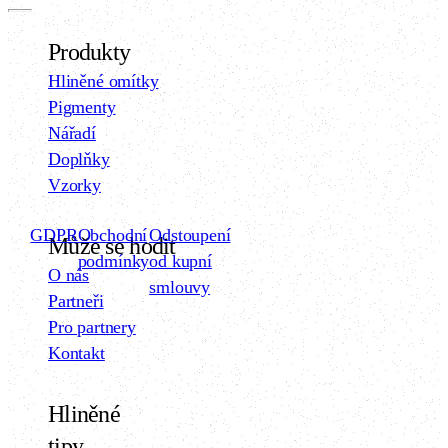
Produkty
Hliněné omítky
Pigmenty
Nářadí
Doplňky
Vzorky
GDPR
Obchodní
Odstoupení
Může se hodit
podmínky
od kupní
O nás
smlouvy
Partneři
Pro partnery
Kontakt
Hliněné
tipy