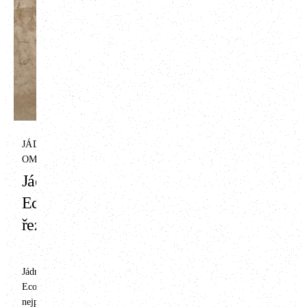
ART
Finální hliněná
omítka ART -
antik bílá
Dokonalý vzhled se
JÁDROVÁ HLINĚNÁ
zachováním jedinečných
OMÍTKA
vlastností hliněných omítek.
Jádrová omítka
To byl náš cíl při vytváření
série ART. Ta je určena pro
Econom s
zákazníky, kteří preferují
řezankou
moderní, čistou estetiku a
minimalistický design před
rustikálním či přírodním
vzhledem. Omítka po
Jádrová hliněná omítka
vyschnutí působí jednolitě,
Econom s řezankou je naší
dosahuje jednotné zrnitosti a
nejpoužívanější jádrovou