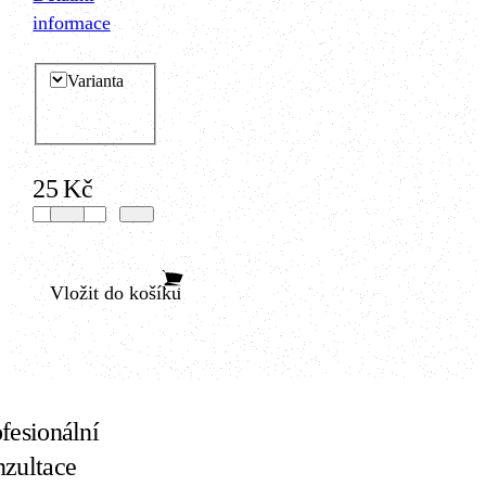
informace
Varianta
25 Kč
Vložit do košíku
fesionální
nzultace