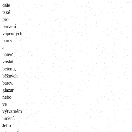
dále
také
pro
barvení
vápenných
barev
a
nátěrů,
vosků,
betonu,
běžných
barev,
glazur
nebo
ve
výtvarném
umění.
Jeho