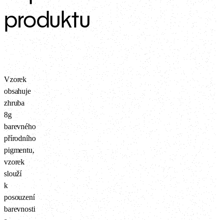
produktu
Vzorek
obsahuje
zhruba
8g
barevného
přírodního
pigmentu,
vzorek
slouží
k
posouzení
barevnosti