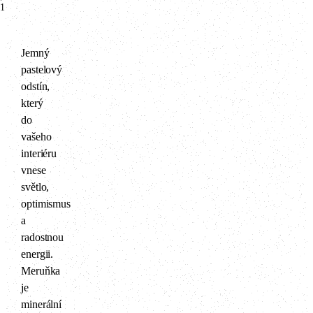
1
Jemný
pastelový
odstín,
který
do
vašeho
interiéru
vnese
světlo,
optimismus
a
radostnou
energii.
Meruňka
je
minerální