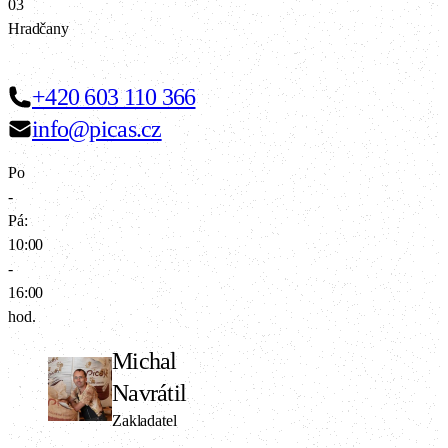
03
Hradčany
+420 603 110 366
info@picas.cz
Po
-
Pá:
10:00
-
16:00
hod.
Michal
Navrátil
Zakladatel