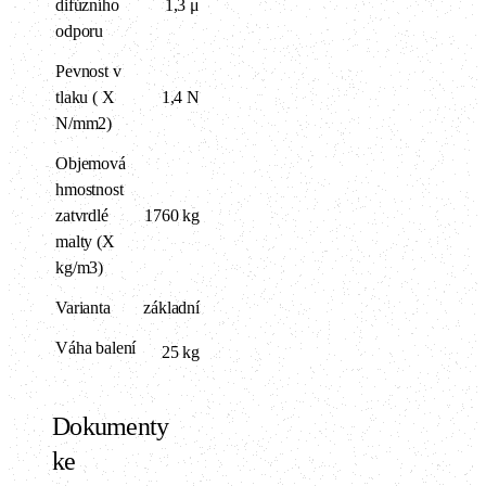
difúzního
1,3 μ
odporu
Pevnost v
tlaku ( X
1,4 N
N/mm2)
Objemová
hmostnost
zatvrdlé
1760 kg
malty (X
kg/m3)
Varianta
základní
Váha balení
25 kg
Dokumenty
ke