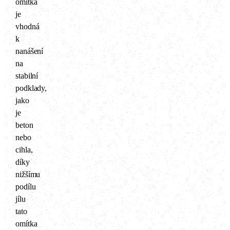
omítka
je
vhodná
k
nanášení
na
stabilní
podklady,
jako
je
beton
nebo
cihla,
díky
nižšímu
podílu
jílu
tato
omítka