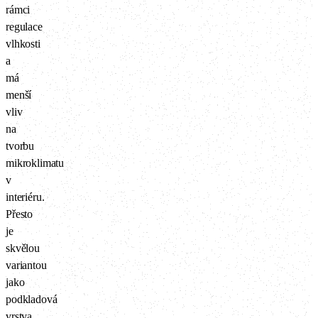
rámci
regulace
vlhkosti
a
má
menší
vliv
na
tvorbu
mikroklimatu
v
interiéru.
Přesto
je
skvělou
variantou
jako
podkladová
vrstva