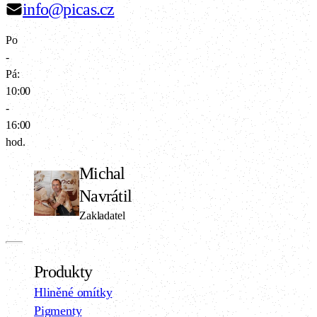
info@picas.cz
Po
-
Pá:
10:00
-
16:00
hod.
Michal
Navrátil
Zakladatel
Produkty
Hliněné omítky
Pigmenty