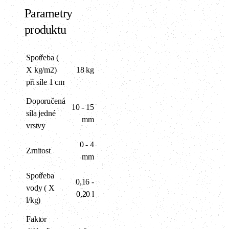
Parametry
produktu
Spotřeba (
X kg/m2)
18 kg
při síle 1 cm
Doporučená
10 - 15
síla jedné
mm
vrstvy
0 - 4
Zrnitost
mm
Spotřeba
0,16 -
vody ( X
0,20 l
l/kg)
Faktor