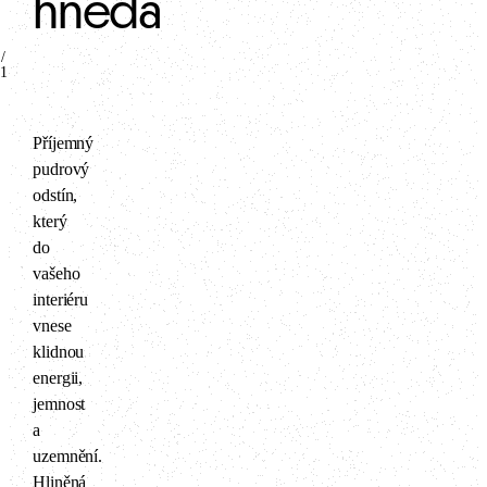
hnědá
/
1
Příjemný
pudrový
odstín,
který
do
vašeho
interiéru
vnese
klidnou
energii,
jemnost
a
uzemnění.
Hliněná