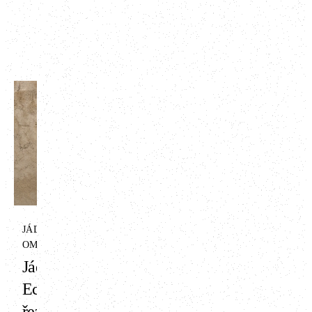
ART
Finální hliněná
omítka ART -
antik bílá
Dokonalý vzhled se
JÁDROVÁ HLINĚNÁ
zachováním jedinečných
OMÍTKA
vlastností hliněných omítek.
Jádrová omítka
To byl náš cíl při vytváření
série ART. Ta je určena pro
Econom s
zákazníky, kteří preferují
řezankou
moderní, čistou estetiku a