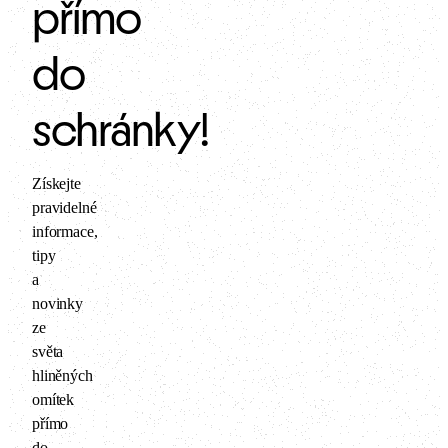
přímo
do
schránky!
Získejte
pravidelné
informace,
tipy
a
novinky
ze
světa
hliněných
omítek
přímo
do