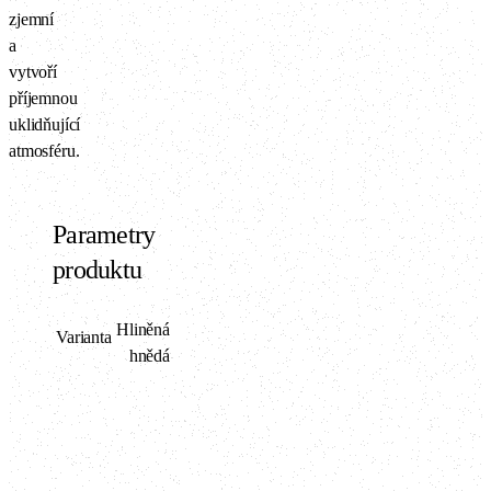
zjemní
a
vytvoří
příjemnou
uklidňující
atmosféru.
Parametry
produktu
Hliněná
Varianta
hnědá