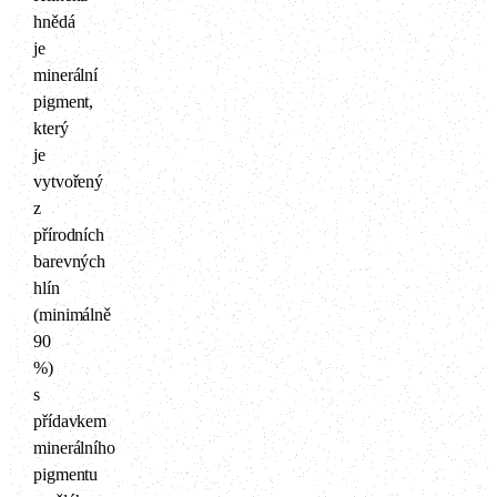
hnědá
je
minerální
pigment,
který
je
vytvořený
z
přírodních
barevných
hlín
(minimálně
90
%)
s
přídavkem
minerálního
pigmentu