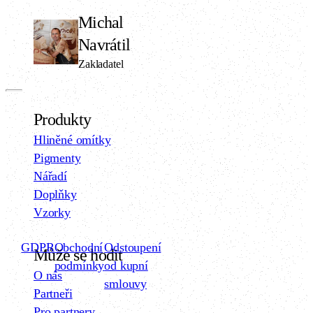
Michal
Navrátil
Zakladatel
Produkty
Hliněné omítky
Pigmenty
Nářadí
Doplňky
Vzorky
GDPR
Obchodní
Odstoupení
Může se hodit
podmínky
od kupní
O nás
smlouvy
Partneři
Pro partnery