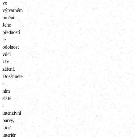
ve
výtvarném
umění.
Jeho
předností
je
odolnost
vůči
UV
záření.
Dosáhnete
s
ním
stálé
a
intenzivní
barvy,
která
interiér