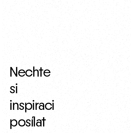
mikroklima v interiéru.
Nechte
si
inspiraci
posílat