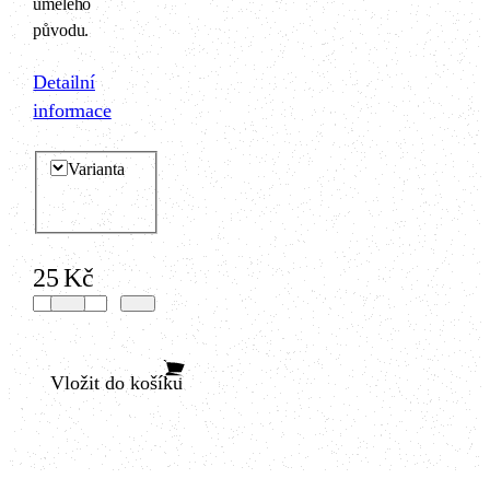
umělého
původu.
Detailní
informace
Varianta
25 Kč
Vložit do košíku