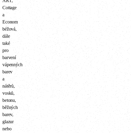
ART,
Cottage
a
Econom
béžová,
dále
také
pro
barvení
vápenných
barev
a
nátěrů,
vosků,
betonu,
běžných
barev,
glazur
nebo