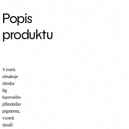
Popis
produktu
Vzorek
obsahuje
zhruba
8g
barevného
přírodního
pigmentu,
vzorek
slouží