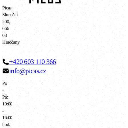
Picas,
Sluneční
200,
666
03
Hradčany
+420 603 110 366
info@picas.cz
Po
-
Pá:
10:00
-
16:00
hod.