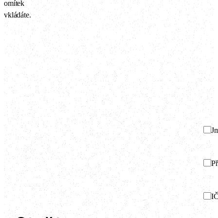
omítek
vkládáte.
J
Př
I