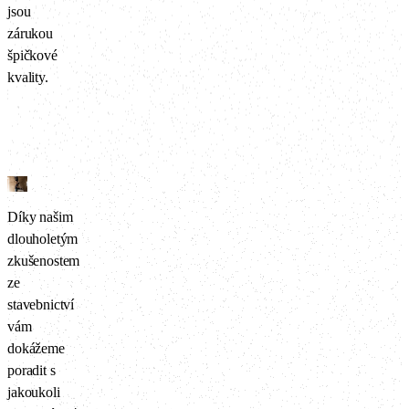
jsou
zárukou
špičkové
kvality.
Díky našim
dlouholetým
zkušenostem
ze
stavebnictví
vám
dokážeme
poradit s
jakoukoli