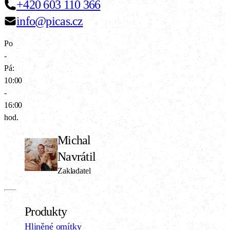
+420 603 110 366
info@picas.cz
Po
-
Pá:
10:00
-
16:00
hod.
Michal
Navrátil
Zakladatel
Produkty
Hliněné omítky