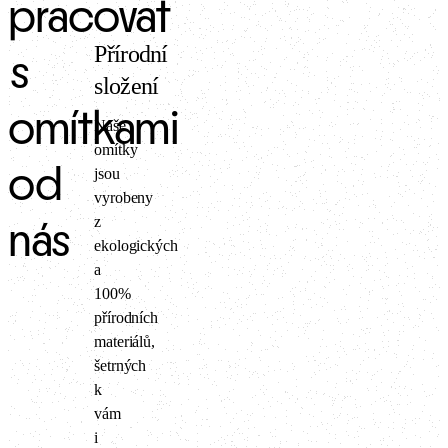
pracovat
Přírodní
s
složení
omítkami
Naše
omítky
od
jsou
vyrobeny
z
nás
ekologických
a
100%
přírodních
materiálů,
šetrných
k
vám
i