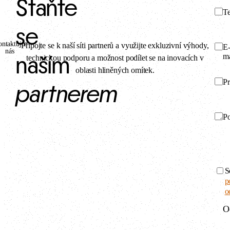
Staňte
Te
se
ntaktujte
Připojte se k naší síti partnerů a využijte exkluzivní výhody,
E
nás
ma
technickou podporu a možnost podílet se na inovacích v
naším
oblasti hliněných omítek.
Pr
partnerem
P
S
p
o
O