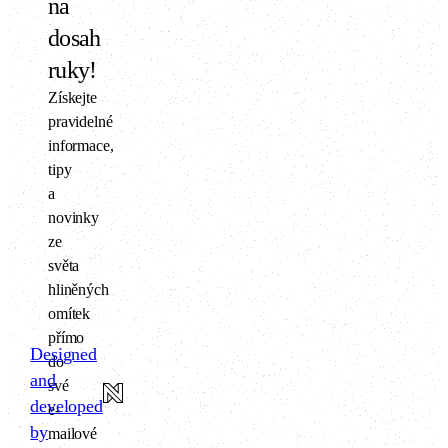
na
dosah
ruky!
Získejte
pravidelné
informace,
tipy
a
novinky
ze
světa
hliněných
omítek
přímo
Designed
do
and
své
developed
e-
by
mailové