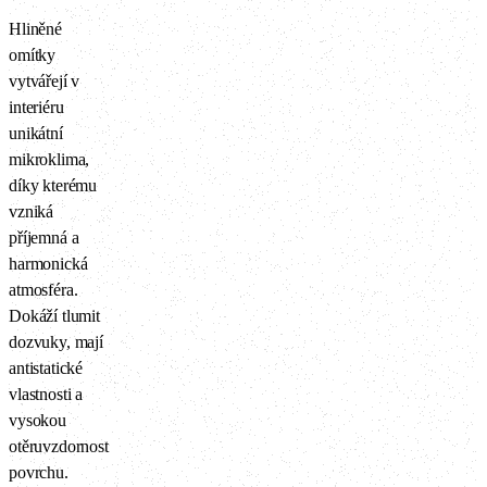
Hliněné
omítky
vytvářejí v
interiéru
unikátní
mikroklima,
díky kterému
vzniká
příjemná a
harmonická
atmosféra.
Dokáží tlumit
dozvuky, mají
antistatické
vlastnosti a
vysokou
otěruvzdornost
povrchu.