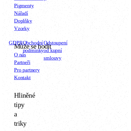
Pigmenty
Nářadí
Doplňky
Vzorky
GDPR
Obchodní
Odstoupení
Může se hodit
podmínky
od kupní
O nás
smlouvy
Partneři
Pro partnery
Kontakt
Hliněné
tipy
a
triky