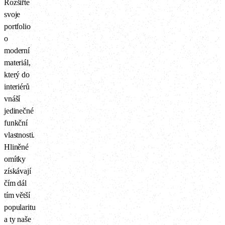
Rozšiřte
svoje
portfolio
o
moderní
materiál,
který do
interiérů
vnáší
jedinečné
funkční
vlastnosti.
Hliněné
omítky
získávají
čím dál
tím větší
popularitu
a ty naše