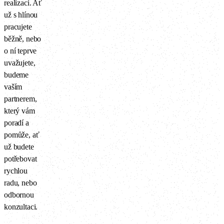
realizací. Ať
už s hlínou
pracujete
běžně, nebo
o ní teprve
uvažujete,
budeme
vaším
partnerem,
který vám
poradí a
pomůže, ať
už budete
potřebovat
rychlou
radu, nebo
odbornou
konzultaci.