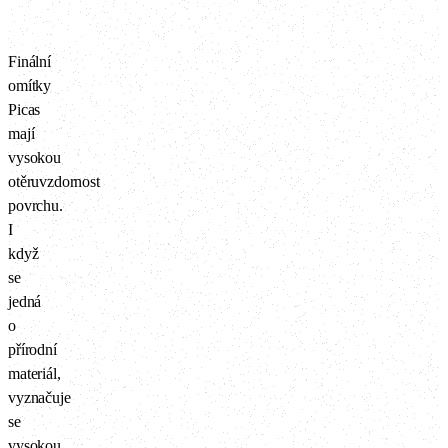
Finální
omítky
Picas
mají
vysokou
otěruvzdornost
povrchu.
I
když
se
jedná
o
přírodní
materiál,
vyznačuje
se
vysokou