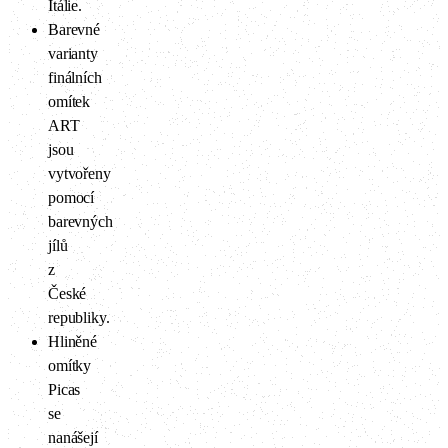
Itálie.
Barevné
varianty
finálních
omítek
ART
jsou
vytvořeny
pomocí
barevných
jílů
z
České
republiky.
Hliněné
omítky
Picas
se
nanášejí