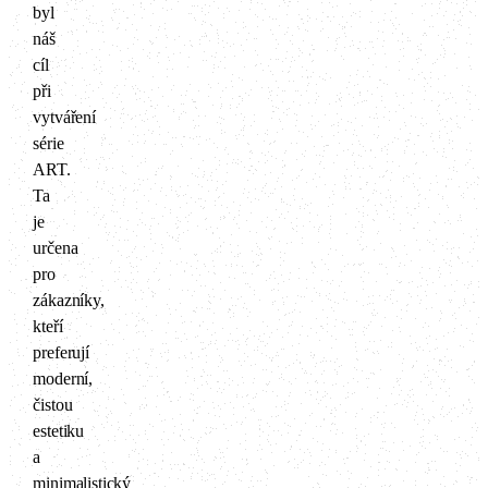
byl
náš
cíl
při
vytváření
série
ART.
Ta
je
určena
pro
zákazníky,
kteří
preferují
moderní,
čistou
estetiku
a
minimalistický