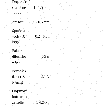
Doporučená
síla jedné
1 - 1,5 mm
vrstvy
Zrnitost
0 - 0,5 mm
Spotřeba
vody ( X
0,2 - 0,3 l
l/kg)
Faktor
difúzního
6,5 μ
odporu
Pevnost v
tlaku ( X
2,5 N
N/mm2)
Objemová
hmostnost
zatvrdlé
1 420 kg