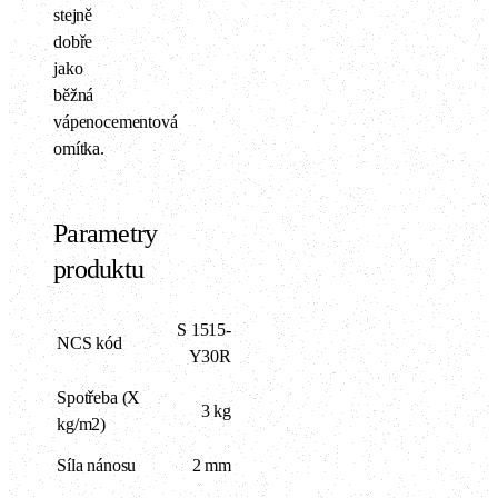
stejně
dobře
jako
běžná
vápenocementová
omítka.
Parametry
produktu
S 1515-
NCS kód
Y30R
Spotřeba (X
3 kg
kg/m2)
Síla nánosu
2 mm