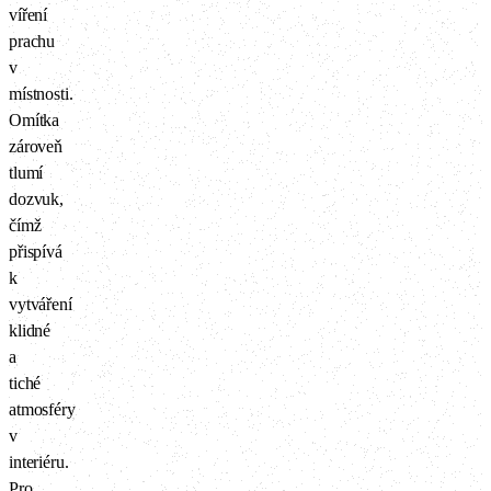
víření
prachu
v
místnosti.
Omítka
zároveň
tlumí
dozvuk,
čímž
přispívá
k
vytváření
klidné
a
tiché
atmosféry
v
interiéru.
Pro