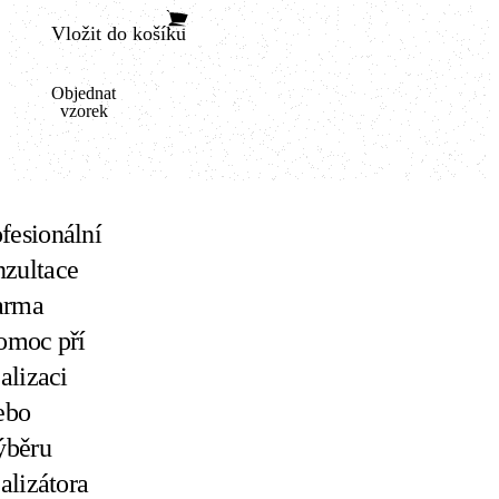
Vložit do košíku
Objednat
vzorek
fesionální
nzultace
arma
omoc pří
ealizaci
ebo
ýběru
ealizátora