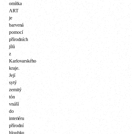
omítka
ART
je
barvená
pomocí
přírodních
jílů
z
Karlovarského
kraje.
Její
sytý
zemitý
tón
vnáší
do
interiéru
přírodní
hloubku