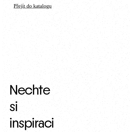
podíl jílu, díky čemuž lépe
Přejít do katalogu
ukládá vlhkost, akumuluje
teplo a podporuje příjemné
mikroklima v interiéru.
Nechte
si
inspiraci