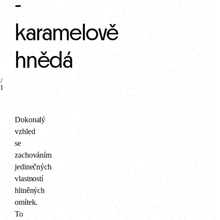
-
karamelově
hnědá
/
1
Dokonalý
vzhled
se
zachováním
jedinečných
vlastností
hliněných
omítek.
To