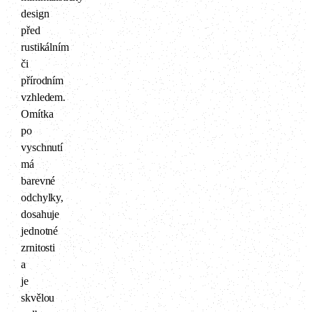
design
před
rustikálním
či
přírodním
vzhledem.
Omítka
po
vyschnutí
má
barevné
odchylky,
dosahuje
jednotné
zrnitosti
a
je
skvělou