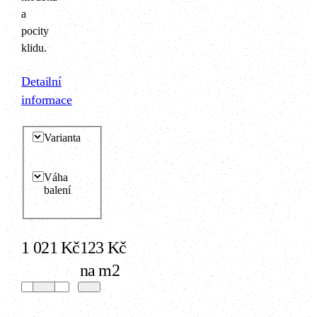
a
pocity
klidu.
Detailní
informace
Varianta
Váha
balení
1 021 Kč
123 Kč
na m2