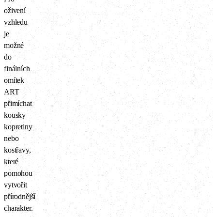
oživení
vzhledu
je
možné
do
finálních
omítek
ART
přimíchat
kousky
kopretiny
nebo
kostřavy,
které
pomohou
vytvořit
přírodnější
charakter.