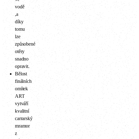
vodě
,a
díky
tomu
lze
způsobené
otěry
snadno
opravit.
Bělost
finálních
omítek
ART
vytváří
kvalitní
carrarský
mramor
z