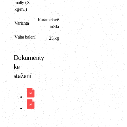
malty (X
kg/m3)
Karamelově
Varianta
hnědá
Váha balení
25 kg
Dokumenty
ke
stažení
Technický list -Art
Údržba hliněných omítek