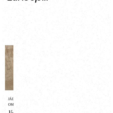
ART
Finální hliněná
omítka ART -
antik bílá
Dokonalý vzhled se
JÁDROVÁ HLINĚNÁ
zachováním jedinečných
OMÍTKA
vlastností hliněných omítek.
Jádrová omítka
To byl náš cíl při vytváření