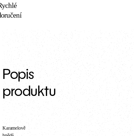
Rychlé
doručení
Popis
produktu
Karamelově
hnědá