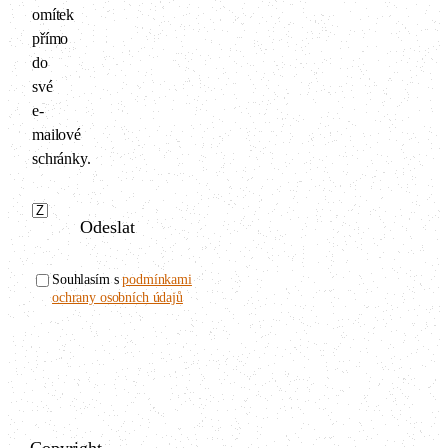
omítek
přímo
do
své
e-
mailové
schránky.
Odeslat
Souhlasím s
podmínkami
ochrany osobních údajů