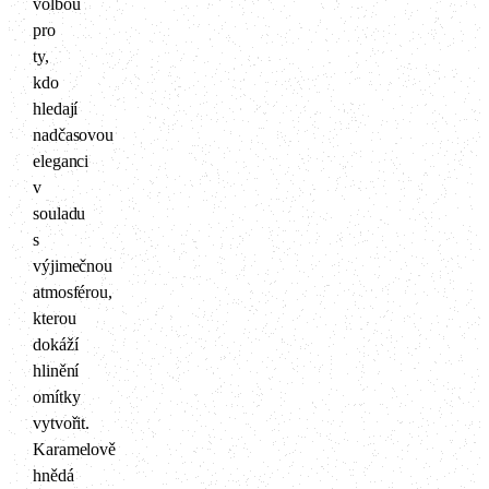
volbou
pro
ty,
kdo
hledají
nadčasovou
eleganci
v
souladu
s
výjimečnou
atmosférou,
kterou
dokáží
hlinění
omítky
vytvořit.
Karamelově
hnědá