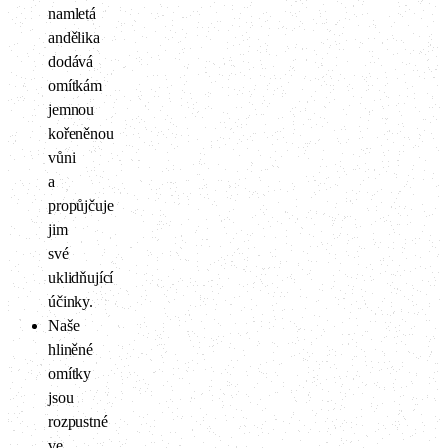
namletá
andělika
dodává
omítkám
jemnou
kořeněnou
vůni
a
propůjčuje
jim
své
uklidňující
účinky.
Naše
hliněné
omítky
jsou
rozpustné
ve