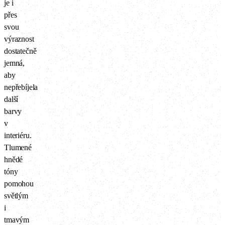
je i
přes
svou
výraznost
dostatečně
jemná,
aby
nepřebíjela
další
barvy
v
interiéru.
Tlumené
hnědé
tóny
pomohou
světlým
i
tmavým