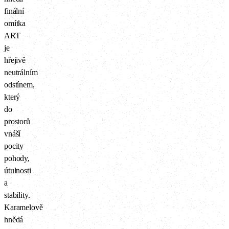
finální
omítka
ART
je
hřejivě
neutrálním
odstínem,
který
do
prostorů
vnáší
pocity
pohody,
útulnosti
a
stability.
Karamelově
hnědá