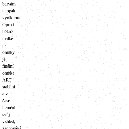
barvám
naopak
vyniknout.
Oproti
běžné
malbě
na
omítky
je
finální
omítka
ART
stabilní
a v
čase
nemění
svůj
vzhled,
zachovává