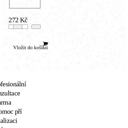
272 Kč
Vložit do košíku
fesionální
nzultace
arma
omoc pří
ealizaci