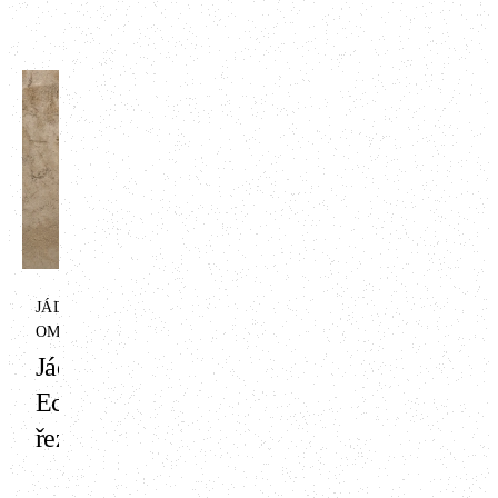
ART
Finální hliněná
omítka ART -
antik bílá
Dokonalý vzhled se
JÁDROVÁ HLINĚNÁ
zachováním jedinečných
OMÍTKA
vlastností hliněných omítek.
Jádrová omítka
To byl náš cíl při vytváření
série ART. Ta je určena pro
Econom s
zákazníky, kteří preferují
řezankou
moderní, čistou estetiku a
minimalistický design před
rustikálním či přírodním