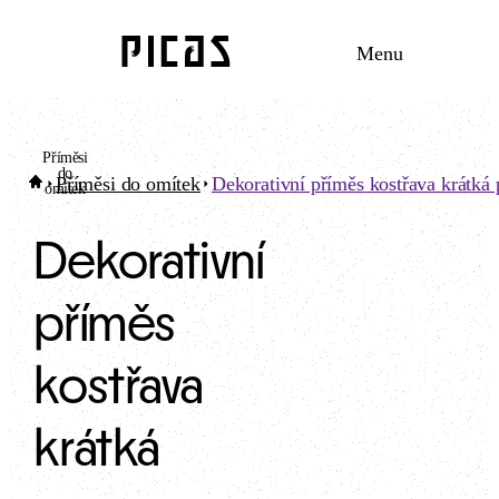
Menu
Příměsi
do
Příměsi do omítek
Dekorativní příměs kostřava krátká
omítek
Dekorativní
příměs
kostřava
krátká