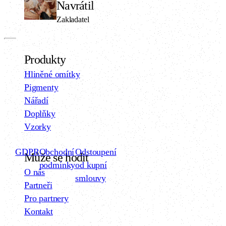
Navrátil
Zakladatel
Produkty
Hliněné omítky
Pigmenty
Nářadí
Doplňky
Vzorky
GDPR
Obchodní
Odstoupení
Může se hodit
podmínky
od kupní
O nás
smlouvy
Partneři
Pro partnery
Kontakt