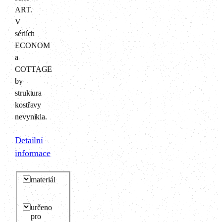
ART.
V
sériích
ECONOM
a
COTTAGE
by
struktura
kostřavy
nevynikla.
Detailní
informace
materiál
určeno
pro