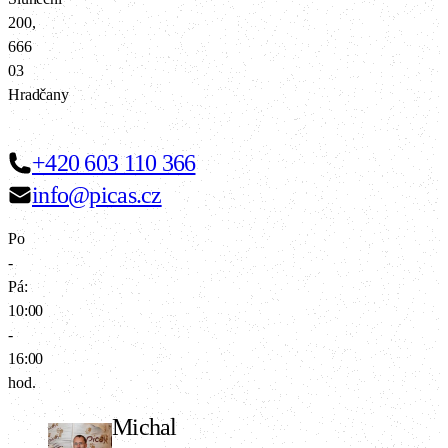
200,
666
03
Hradčany
+420 603 110 366
info@picas.cz
Po
-
Pá:
10:00
-
16:00
hod.
Michal