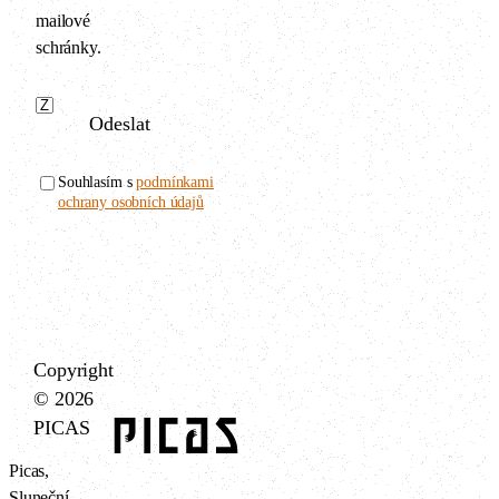
mailové
schránky.
Odeslat
Souhlasím s
podmínkami
ochrany osobních údajů
Copyright
© 2026
PICAS
Picas,
Sluneční