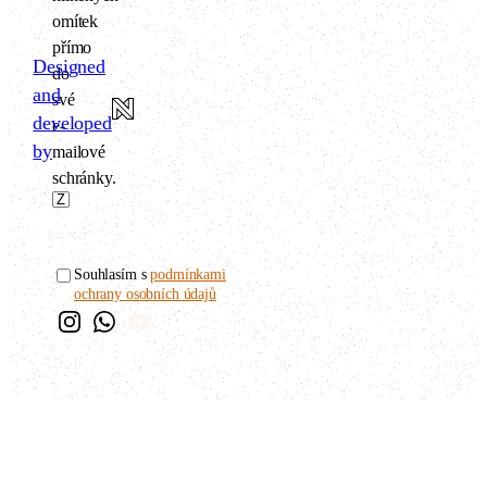
omítek
přímo
Designed
do
and
své
developed
e-
by
mailové
schránky.
Souhlasím s
podmínkami
ochrany osobních údajů