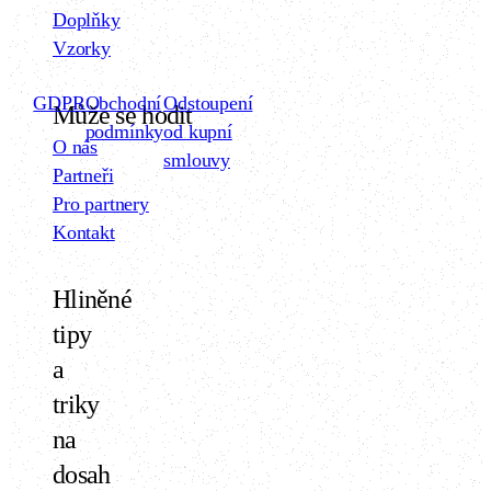
Doplňky
Vzorky
GDPR
Obchodní
Odstoupení
Může se hodit
podmínky
od kupní
O nás
smlouvy
Partneři
Pro partnery
Kontakt
Hliněné
tipy
a
triky
na
dosah