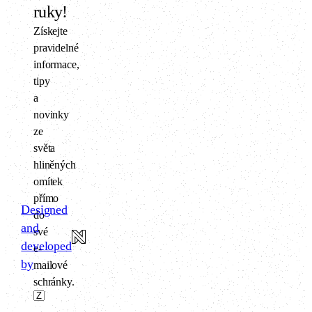
ruky!
Získejte
pravidelné
informace,
tipy
a
novinky
ze
světa
hliněných
omítek
přímo
Designed
do
and
své
developed
e-
by
mailové
schránky.