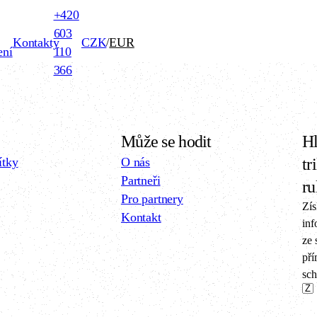
+420
603
Kontakty
CZK
EUR
/
ení
110
366
Může se hodit
Hl
ítky
O nás
tr
Partneři
ru
Pro partnery
Zís
Kontakt
inf
ze 
pří
sch