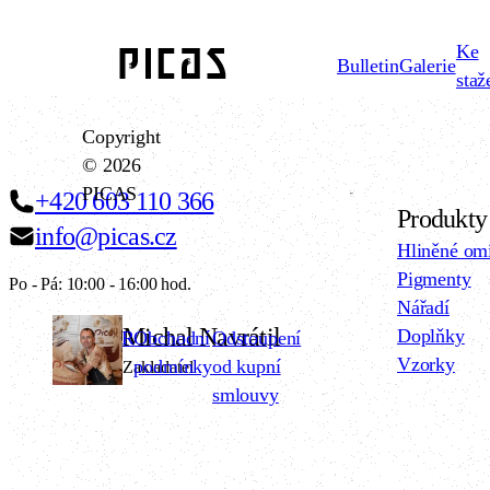
Ke
Bulletin
Galerie
staž
Copyright
© 2026
PICAS
+420 603 110 366
Produkty
info@picas.cz
Hliněné om
Pigmenty
Po - Pá: 10:00 - 16:00 hod.
Nářadí
Michal Navrátil
Doplňky
GDPR
Obchodní
Odstoupení
Vzorky
podmínky
od kupní
Zakladatel
smlouvy