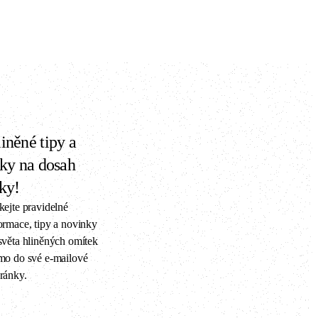
iněné tipy a
iky na dosah
ky!
kejte pravidelné
ormace, tipy a novinky
světa hliněných omítek
mo do své e-mailové
ránky.