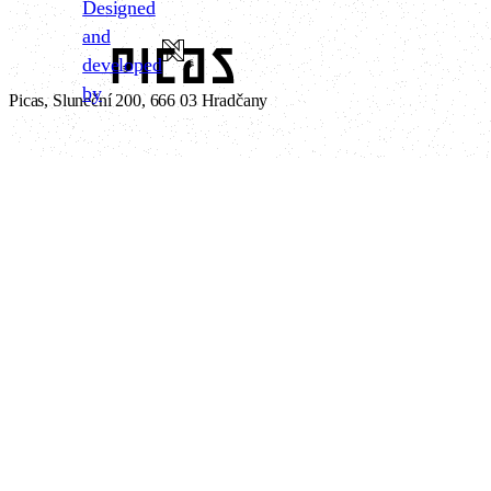
Designed
and
developed
by
Picas, Sluneční 200, 666 03 Hradčany